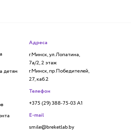
Адреса
а
г.Минск, ул.Лопатина,
7а/2, 2 этаж
г.Минск, пр.Победителей,
а детям
27, каб.2
Телефон
+375 (29) 388-75-03 А1
ов
E-mail
онта
smile@breketlab.by