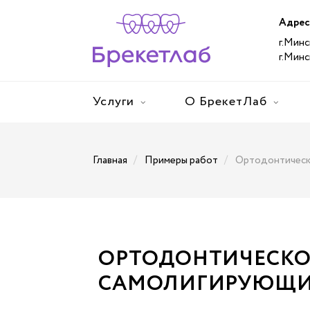
Адрес
г.Минс
г.Минс
Услуги
О БрекетЛаб
/
/
Главная
Примеры работ
Ортодонтическ
ОРТОДОНТИЧЕСКО
САМОЛИГИРУЮЩИМ