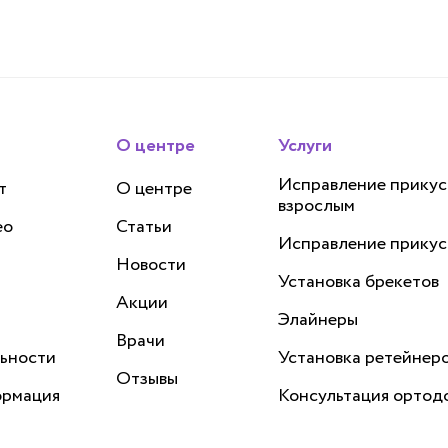
О центре
Услуги
Исправление прикус
т
О центре
взрослым
ео
Статьи
Исправление прикус
Новости
Установка брекетов
Акции
Элайнеры
Врачи
ьности
Установка ретейнер
Отзывы
ормация
Консультация ортод