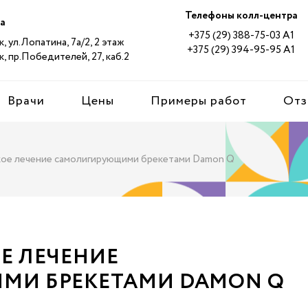
Телефоны колл-центра
а
+375 (29) 388-75-03 А1
к, ул.Лопатина, 7а/2, 2 этаж
+375 (29) 394-95-95 А1
к, пр.Победителей, 27, каб.2
Врачи
Цены
Примеры работ
Отз
ое лечение самолигирующими брекетами Damon Q
Е ЛЕЧЕНИЕ
И БРЕКЕТАМИ DAMON Q