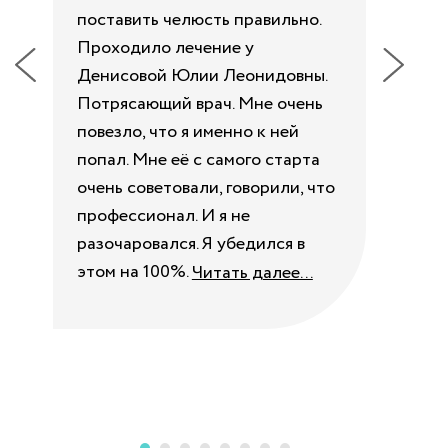
поставить челюсть правильно.
про
Проходило лечение у
дет
Денисовой Юлии Леонидовны.
неп
Потрясающий врач. Мне очень
Ле
повезло, что я именно к ней
Вас
попал. Мне её с самого старта
огр
очень советовали, говорили, что
мак
профессионал. И я не
пот
разочаровался. Я убедился в
из 
этом на 100%.
бы 
Читать далее...
был
сам
Чит