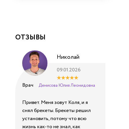
ОТЗЫВЫ
Николай
09.01.2026
Врач
Вр
Денисова Юлия Леонидовна
П
Привет. Меня зовут Коля, и я
снял брекеты. Брекеты решил
Все
установить, потому что всю
Сав
жизнь как-то не знал, как
Зах