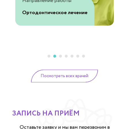
Направление работы
Направление работы
Направление работы
Направление работы
Направление работы
Направление работы
Ортодонтическое лечение
Ортодонтическое лечение
Ортодонтическое лечение
Ортодонтическое лечение
Ортодонтическое лечение
Ортодонтическое лечение
Направление работы
Ортодонтическое лечение
Посмотреть всех врачей
ЗАПИСЬ НА ПРИЁМ
Оставьте заявку и мы вам перезвоним в